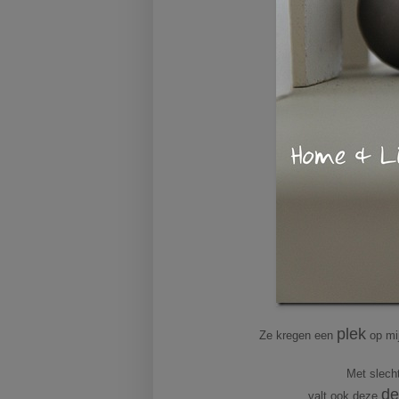
plek
Ze kregen een
op mij
Met slech
de
valt ook deze