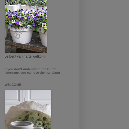
Je bent van harte welkom!
if you don't understand the Dutch
language, you can use the translator
WELCOME