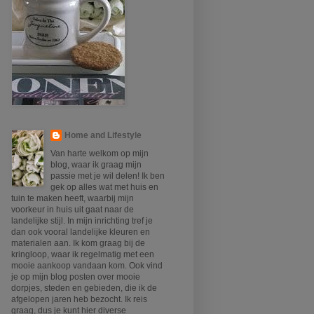
Home and Lifestyle
Van harte welkom op mijn
blog, waar ik graag mijn
passie met je wil delen! Ik ben
gek op alles wat met huis en
tuin te maken heeft, waarbij mijn
voorkeur in huis uit gaat naar de
landelijke stijl. In mijn inrichting tref je
dan ook vooral landelijke kleuren en
materialen aan. Ik kom graag bij de
kringloop, waar ik regelmatig met een
mooie aankoop vandaan kom. Ook vind
je op mijn blog posten over mooie
dorpjes, steden en gebieden, die ik de
afgelopen jaren heb bezocht. Ik reis
graag, dus je kunt hier diverse