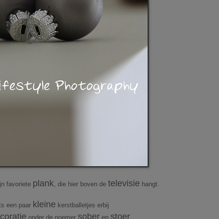
plank
televisie
n favoriete
, die hier boven de
hangt.
kleine
ts een paar
kerstballetjes erbij
coratie
sober
stoer
onder de noemer
en
.