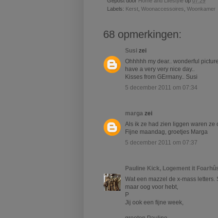
Gepost door
Home and Lifestyle
op
07:29
Labels:
Kerst
,
Woonaccessoires
,
Woonkamer
68 opmerkingen:
Susi
zei
Ohhhhh my dear.. wonderful pictures.
have a very very nice day..
Kisses from GErmany.. Susi
5 december 2011 om 07:34
marga
zei
Als ik ze had zien liggen waren ze 
Fijne maandag, groetjes Marga
5 december 2011 om 07:37
Pauline Kick, Logement it Foarhû
Wat een mazzel de x-mass letters. S
maar oog voor hebt,
P
Jij ook een fijne week,
groeten Pauline