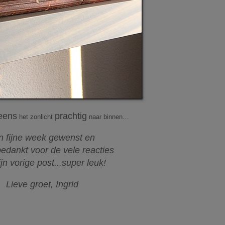
eens
prachtig
het zonlicht
naar binnen…
n fijne week gewenst en
edankt voor de vele reacties
jn vorige post...super leuk!
Lieve groet, Ingrid