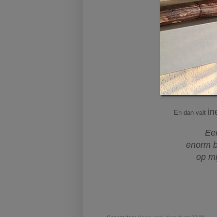
in
En dan valt
Ee
enorm b
op mi