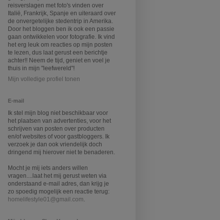
reisverslagen met foto's vinden over
Italië, Frankrijk, Spanje en uiteraard over
de onvergetelijke stedentrip in Amerika.
Door het bloggen ben ik ook een passie
gaan ontwikkelen voor fotografie. Ik vind
het erg leuk om reacties op mijn posten
te lezen, dus laat gerust een berichtje
achter!! Neem de tijd, geniet en voel je
thuis in mijn "leefwereld"!
Mijn volledige profiel tonen
E-mail
I
k stel mijn blog niet beschikbaar voor
het plaatsen van advertenties, voor het
schrijven van posten over producten
en/of websites of voor gastbloggers. Ik
verzoek je dan ook vriendelijk doch
dringend mij hierover niet te benaderen.
Mocht je mij iets anders willen
vragen....laat het mij gerust weten via
onderstaand e-mail adres, dan krijg je
zo spoedig mogelijk een reactie terug:
homelifestyle01@gmail.com
.