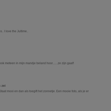
. I love the Jultime..
ook meteen in mijn mandje beland hoor.......ze zijn gaaf!
s
zei
taat mooi en dan als toegift het zonnetje. Een mooie foto, als je er