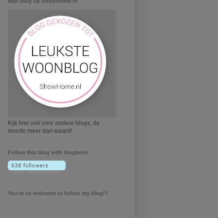
Mijn blog op ShowHome.nl
Kijk hier ook voor andere blogs, de
moeite meer dan waard!
Follow this blog with bloglovin
You're so welcome to follow my blog!!!