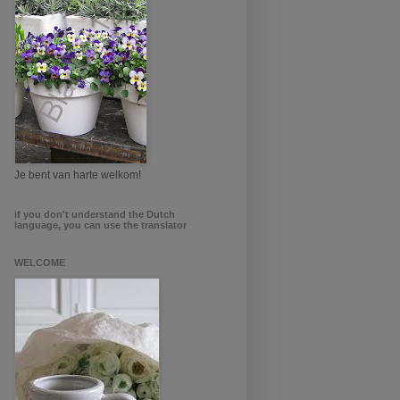
Je bent van harte welkom!
if you don't understand the Dutch
language, you can use the translator
WELCOME