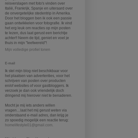
reisverslagen met foto's vinden over
Italië, Frankrijk, Spanje en uiteraard over
de onvergetelijke stedentrip in Amerika.
Door het bloggen ben ik ook een passie
gaan ontwikkelen voor fotografie. Ik vind
het erg leuk om reacties op mijn posten
te lezen, dus laat gerust een berichtje
achter!! Neem de tijd, geniet en voel je
thuis in mijn "leefwereld"!
Mijn volledige profiel tonen
E-mail
I
k stel mijn blog niet beschikbaar voor
het plaatsen van advertenties, voor het
schrijven van posten over producten
en/of websites of voor gastbloggers. Ik
verzoek je dan ook vriendelijk doch
dringend mij hierover niet te benaderen.
Mocht je mij iets anders willen
vragen....laat het mij gerust weten via
onderstaand e-mail adres, dan krijg je
zo spoedig mogelijk een reactie terug:
homelifestyle01@gmail.com
.